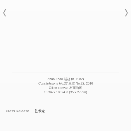
Zhao Zhao 赵赵 (b. 1982)
Constellations No.22
星空 No.22, 2016
Oil on canvas 布面油画
13 3/4 x 10 3/4 in (35 x 27 cm)
Press Release
艺术家