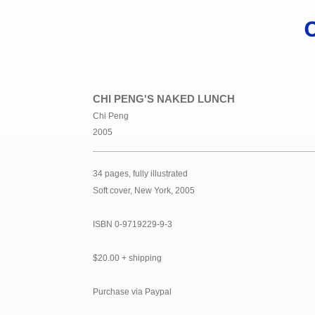
CHI PENG'S NAKED LUNCH
Chi Peng
2005
34 pages, fully illustrated
Soft cover, New York, 2005
ISBN 0-9719229-9-3
$20.00 + shipping
Purchase via Paypal