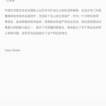
- 艾未未
中国艺术家艾未未在国际上以艺术与行动主义的区别而着称。在这次专门为恶
魔精神创作的作品展览中，艾回应了岛上的分层遗产，作为一个19世纪的军
事堡垒，臭名昭着的联邦监狱，美洲原住民遗产和抗议活动，现在是美国访问
量最大的国家公园之一。展示了对恶魔的新观点，展览提出了关于表达自由和
人权的问题，这些言论远远超出了这个特定的地方。
View Online