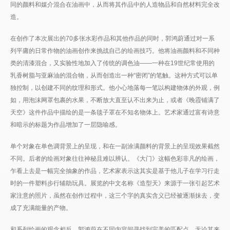
同的颜料和媒介混合在油画中，从而将其作品中的人造物品和自然材料完全改
造。
在创作了本次展出的70多张水彩作品和其他作品的同时，郭鸿蔚通过对一系
列平庸的日常作物的油画创作来挑战自己的绘画技巧。他将油画颜料和不同种
类的清漆混合，又实验性地加入了传统的调色油——一种在19世纪常使用的
乳香树脂与亚麻油的混合物，从而创造出一种“密闭”的笔触。这种方式可以单
独控制，以创建不同的纹理和形式。他小心地落每一笔以构建物体的外观，例
如，用泡沫网罩包裹的水果，不断放大直至认不出来为止，或者《晚霞铺满了
天空》这件作品中描绘的是一条毯子罩在不知名物体上。艺术家通过富有诗意
和暗示的标题为作品增加了一层隐喻感。
单个对象在单色调背景上的呈现，和在一副涂满颜料的背景上的呈现效果截然
不同。后者的绘画对象往往神秘且难以辨认。《大门》这幅色彩非凡的绘画，
乍看上去是一幅完全抽象的作品，艺术家表示这其实是基于他儿子在学习行走
时的一件塑料步行辅助玩具。展览的中文名称《造型天》来源于一张引起艺术
家注意的照片，虽然在创作过程中，这三个字的真实含义已经被逐渐抹去，变
成了充满能量的产物。
和系列绘画的观念相反，郭鸿蔚在不同内容间寻找到完美的匹配点，无论其来