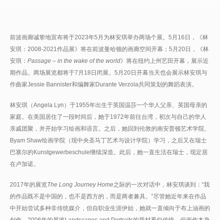
前波画廊诚挚地宣布将于2023年5月为林安琪举办两场个展。5月16日，《林
安琪：2008-2021作品展》将在前波曼哈顿的画廊空间开幕；5月20日，《林
安琪：
Passage – in the wake of the world
》将在纽约上州艺田开幕，展示近
期作品。两场展览都将于7月18日闭展。5月20日开幕当天也会展示林安琪与
作曲家Jessie Bannister和编舞家Durante Verzola共同策划的舞蹈表演。
林安琪（Angela Lyn）于1955年出生于英国温莎一个华人父亲、英国母亲的
家庭。在美国居住了一段时间后，她于1972年前往台湾，初次与自己的华人
亲戚团聚，并开始学习绘画和语言。之后，她回到伦敦的南安普顿艺术学院、
Byam Shaw绘画学院（现中央圣马丁艺术与设计学院）学习，之后又在瑞士
巴塞尔的Kunstgewerbeschule继续深造。此后，她一直生活在瑞士，现定居
在卢加诺。
2017年的展览
The Long Journey Home
之际的一次对话中，林安琪谈到：“我
的作品既不是中国的，也不是西方的，而是两者兼具。”尽管她近年来在作品
中开始尝试多种非传统媒介，但自职业生涯伊始，她就一直倾向于布上油画的
创作。2006年的展览Landscapes and Portraits的题材看似传统，但画作本身