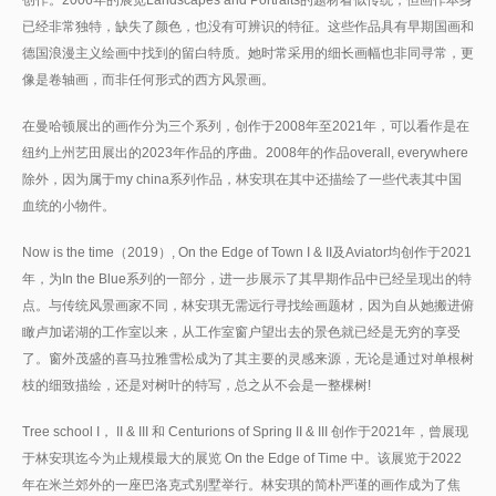
已经非常独特，缺失了颜色，也没有可辨识的特征。这些作品具有早期国画和
德国浪漫主义绘画中找到的留白特质。她时常采用的细长画幅也非同寻常，更
像是卷轴画，而非任何形式的西方风景画。
在曼哈顿展出的画作分为三个系列，创作于2008年至2021年，可以看作是在
纽约上州艺田展出的2023年作品的序曲。2008年的作品overall, everywhere
除外，因为属于my china系列作品，林安琪在其中还描绘了一些代表其中国
血统的小物件。
Now is the time（2019）, On the Edge of Town I & II及Aviator均创作于2021
年，为In the Blue系列的一部分，进一步展示了其早期作品中已经呈现出的特
点。与传统风景画家不同，林安琪无需远行寻找绘画题材，因为自从她搬进俯
瞰卢加诺湖的工作室以来，从工作室窗户望出去的景色就已经是无穷的享受
了。窗外茂盛的喜马拉雅雪松成为了其主要的灵感来源，无论是通过对单根树
枝的细致描绘，还是对树叶的特写，总之从不会是一整棵树!
Tree school I， II & III 和 Centurions of Spring II & III 创作于2021年，曾展现
于林安琪迄今为止规模最大的展览 On the Edge of Time 中。该展览于2022
年在米兰郊外的一座巴洛克式别墅举行。林安琪的简朴严谨的画作成为了焦