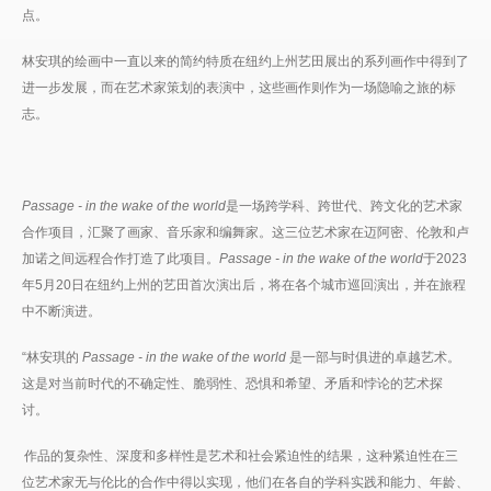
点。
林安琪的绘画中一直以来的简约特质在纽约上州艺田展出的系列画作中得到了
进一步发展，而在艺术家策划的表演中，这些画作则作为一场隐喻之旅的标
志。
Passage - in the wake of the world
是一场跨学科、跨世代、跨文化的艺术家
合作项目，汇聚了画家、音乐家和编舞家。这三位艺术家在迈阿密、伦敦和卢
加诺之间远程合作打造了此项目。
Passage - in the wake of the world
于2023
年5月20日在纽约上州的艺田首次演出后，将在各个城市巡回演出，并在旅程
中不断演进。
“林安琪的
Passage - in the wake of the world
是一部与时俱进的卓越艺术。
这是对当前时代的不确定性、脆弱性、恐惧和希望、矛盾和悖论的艺术探
讨。
作品的复杂性、深度和多样性是艺术和社会紧迫性的结果，这种紧迫性在三
位艺术家无与伦比的合作中得以实现，他们在各自的学科实践和能力、年龄、