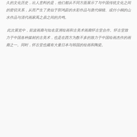
久的文化历史，出人意料的是，他们都从不同方面展示了与中国传统文化之间
的密切关系，从而产生了类似于郭鸿蔚的水彩作品与唐代铜镜、或付小桐的山
水作品与清代画家禹之鼎之间的共鸣。
此次展览中，前波画廊与知名亚洲绘画和古美术画廊怀古堂合作。怀古堂致
力于中国各种媒材的古美术，也是在西方为数不多的致力于中国绘画杰作的画
廊之一。同时，怀古堂也藏有大量日本与韩国的绘画和陶瓷。