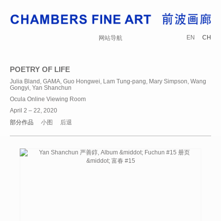
EN
CH
网站导航
POETRY OF LIFE
Julia Bland, GAMA, Guo Hongwei, Lam Tung-pang, Mary Simpson, Wang
Gongyi, Yan Shanchun
Ocula Online Viewing Room
April 2 – 22, 2020
部分作品
小图
后退