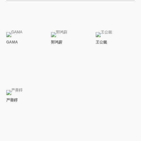
GAMA
郭鸿蔚
王公懿
严善錞