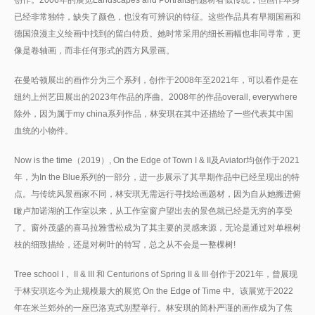
已经非常独特，缺失了颜色，也没有可辨识的特征。这些作品具有早期国画和
德国浪漫主义绘画中找到的留白特质。她时常采用的细长画幅也非同寻常，更
像是卷轴画，而非任何形式的西方风景画。
在曼哈顿展出的画作分为三个系列，创作于2008年至2021年，可以看作是在
纽约上州艺田展出的2023年作品的序曲。2008年的作品overall, everywhere
除外，因为属于my china系列作品，林安琪在其中还描绘了一些代表其中国
血统的小物件。
Now is the time（2019）, On the Edge of Town I & II及Aviator均创作于2021
年，为In the Blue系列的一部分，进一步展示了其早期作品中已经呈现出的特
点。与传统风景画家不同，林安琪无需远行寻找绘画题材，因为自从她搬进俯
瞰卢加诺湖的工作室以来，从工作室窗户望出去的景色就已经是无穷的享受
了。窗外茂盛的喜马拉雅雪松成为了其主要的灵感来源，无论是通过对单根树
枝的细致描绘，还是对树叶的特写，总之从不会是一整棵树!
Tree school I， II & III 和 Centurions of Spring II & III 创作于2021年，曾展现
于林安琪迄今为止规模最大的展览 On the Edge of Time 中。该展览于2022
年在米兰郊外的一座巴洛克式别墅举行。林安琪的简朴严谨的画作成为了焦