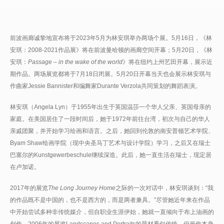
前波画廊诚挚地宣布将于2023年5月为林安琪举办两场个展。5月16日，《林
安琪：2008-2021作品展》将在前波曼哈顿的画廊空间开幕；5月20日，《林
安琪：
Passage – in the wake of the world
》将在纽约上州艺田开幕，展示近
期作品。两场展览都将于7月18日闭展。5月20日开幕当天也会展示林安琪与
作曲家Jessie Bannister和编舞家Durante Verzola共同策划的舞蹈表演。
林安琪（Angela Lyn）于1955年出生于英国温莎一个华人父亲、英国母亲的
家庭。在美国居住了一段时间后，她于1972年前往台湾，初次与自己的华人
亲戚团聚，并开始学习绘画和语言。之后，她回到伦敦的南安普顿艺术学院、
Byam Shaw绘画学院（现中央圣马丁艺术与设计学院）学习，之后又在瑞士
巴塞尔的Kunstgewerbeschule继续深造。此后，她一直生活在瑞士，现定居
在卢加诺。
2017年的展览
The Long Journey Home
之际的一次对话中，林安琪谈到：“我
的作品既不是中国的，也不是西方的，而是两者兼具。”尽管她近年来在作品
中开始尝试多种非传统媒介，但自职业生涯伊始，她就一直倾向于布上油画的
创作。2006年的展览Landscapes and Portraits的题材看似传统，但画作本身