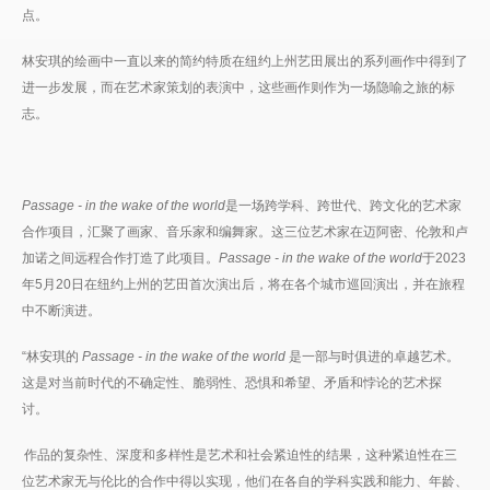
点。
林安琪的绘画中一直以来的简约特质在纽约上州艺田展出的系列画作中得到了
进一步发展，而在艺术家策划的表演中，这些画作则作为一场隐喻之旅的标
志。
Passage - in the wake of the world
是一场跨学科、跨世代、跨文化的艺术家
合作项目，汇聚了画家、音乐家和编舞家。这三位艺术家在迈阿密、伦敦和卢
加诺之间远程合作打造了此项目。
Passage - in the wake of the world
于2023
年5月20日在纽约上州的艺田首次演出后，将在各个城市巡回演出，并在旅程
中不断演进。
“林安琪的
Passage - in the wake of the world
是一部与时俱进的卓越艺术。
这是对当前时代的不确定性、脆弱性、恐惧和希望、矛盾和悖论的艺术探
讨。
作品的复杂性、深度和多样性是艺术和社会紧迫性的结果，这种紧迫性在三
位艺术家无与伦比的合作中得以实现，他们在各自的学科实践和能力、年龄、