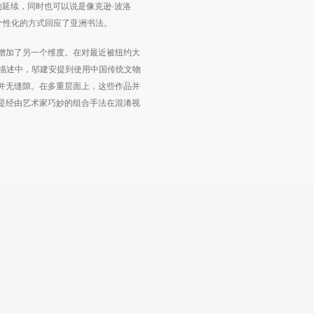
的延续，同时也可以说是像克逊·波洛
个性化的方式回应了亚洲书法。
增加了另一个维度。在对最近被纽约大
》的描述中，邬建安提到使用中国传统文物
并无缝隙。在多重层面上，这些作品并
是经由艺术家巧妙的组合手法在混淆视