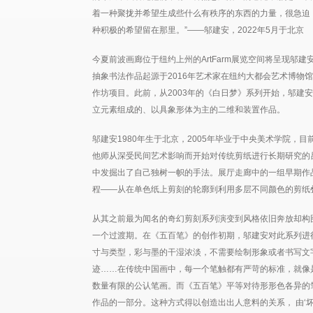
着一种聚拢并希望生成些什么有秩序的东西的力量，很急迫
种积极的希望留在那里。”——邬建安，2022年5月于北京
今夏前波画廊位于纽约上州的ArtFarm展览空间将呈现邬
抽象书法作品起源于2016年艺术家在纽约大都会艺术博物
作坊项目。此前，从2003年的《白日梦》系列开始，邬建
立元素组成的、以具象形体为主的二维和装置作品。
邬建安1980年生于北京，2005年毕业于中央美术学院，
他师从深受民间艺术影响而开始对传统剪纸进行长期研究的
中发掘出了自己独树一帜的手法。展厅走廊中的一组早期作
程——从在单色纸上剪刻的轮廓到利用多层不同颜色的剪纸
从其之前最为闻名的奇幻剪刻系列演变到风格依旧奔放却构
一个过渡期。在《五百笔》的创作初期，邬建安对此系列进
寸与类型，彩与墨的干湿浓淡，不需要绘制形象或者书写文
迹……在传统中国画中，每一个笔触都有严苛的标准，就像
数量有限的公认笔画。而《五百笔》平等对待形形色各异的
作品的一部分。这种方式得以创造出出人意料的关系， 由‘