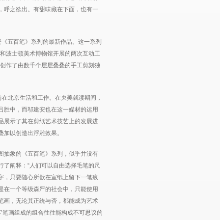
，呼之欲出。有甜味藏在下面，也有一
建安《五百笔》系列的最新作品。这一系列
馆和波士顿美术博物馆开展的两次互动工
安创作了由数千个层层叠叠的手工剪刻独
目前在北京生活和工作。在央美就读期间，
吕胜中，而邬建安也在这一媒材的运用
品展示了其在剪纸艺术技艺上的发展进
叠加以创造出浮雕效果。
图抽象的《五百笔》系列，似乎并没有
行了阐释：“人们可以自由选择毛笔的尺
字，只要随心所欲在宣纸上留下一笔痕
是在一个等级森严的社会中，只能使用
笔画，无论其正统与否，都能成为艺术
坏’笔画组成的组合往往能构成不可思议的