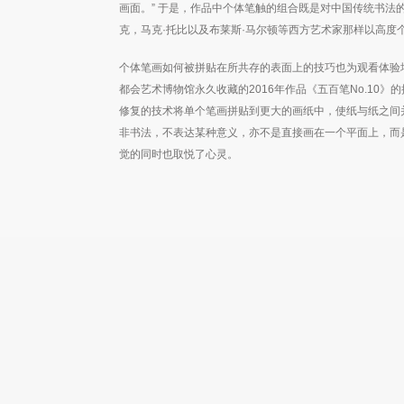
画面。” 于是，作品中个体笔触的组合既是对中国传统书法
克，马克·托比以及布莱斯·马尔顿等西方艺术家那样以高度
个体笔画如何被拼贴在所共存的表面上的技巧也为观看体验
都会艺术博物馆永久收藏的2016年作品《五百笔No.10
修复的技术将单个笔画拼贴到更大的画纸中，使纸与纸之间
非书法，不表达某种意义，亦不是直接画在一个平面上，而
觉的同时也取悦了心灵。